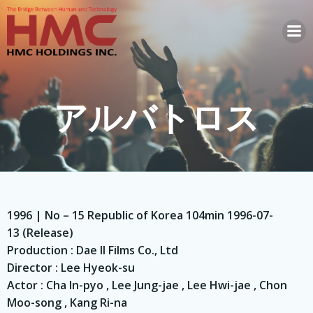
コ
ン
テ
ン
ツ
へ
アルバトロス
ス
キ
ッ
プ
1996 | No – 15 Republic of Korea 104min 1996-07-
13 (Release)
Production : Dae Il Films Co., Ltd
Director : Lee Hyeok-su
Actor : Cha In-pyo , Lee Jung-jae , Lee Hwi-jae , Chon
Moo-song , Kang Ri-na