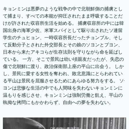
キョンミンは悪夢のような戦争の中で北朝鮮側の捕虜とし
て捕まり、すべての本能が抑圧されたまま呼吸することだ
けが許された収容所生活を始める。 捕虜収容所の中には韓
国出身の海軍少佐、米軍スパイとして駆り出されたソ連留
学生のチュヒョン、一時収容所長だったチョンブル、そし
て反動分子とされた外交部長とその娘のソヨンとブヨン、
日本から来たアキコらが生存法則を守りながら命を延ばし
ている。 一方、そこで景民は幼い頃親友だったが、失恋の
傷で北朝鮮に渡り、政治保衛部上座の平山に出会う。 しか
し、景民に愛する女性を奪われ、敗北意識にとらわれてい
る平山は景民を屈服させるためにあらゆる努力をする。 ソ·
ヨンは悲惨な生活の中でも人間味を失わないキョンミンに
温もりを感じさせ、キョンミンは強制労働と飢え、平山の
執拗な拷問にもかかわらず、自由への夢を失わない。