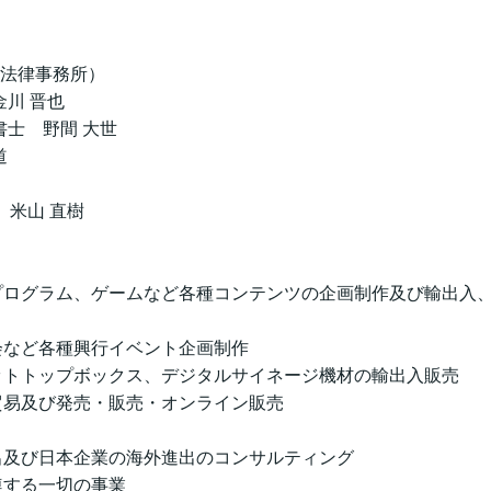
M法律事務所）
川 晋也
士 野間 大世
道
米山 直樹
送プログラム、ゲームなど各種コンテンツの企画制作及び輸出入
示会など各種興行イベント企画制作
セットトップボックス、デジタルサイネージ機材の輸出入販売
入貿易及び発売・販売・オンライン販売
進出及び日本企業の海外進出のコンサルティング
関連する一切の事業