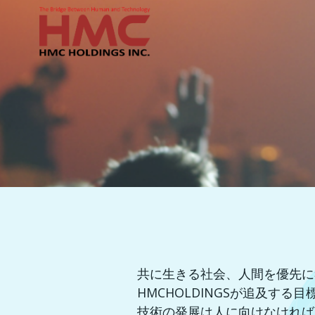
コ
ン
テ
ン
ツ
へ
ス
キ
ッ
プ
共に生きる社会、人間を優先に
HMCHOLDINGSが追及する
技術の発展は人に向けなければ