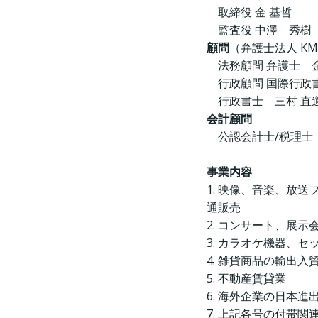
取締役 金 基哲
監査役 中澤 秀樹
顧問
（弁護士法人 K
法務顧問 弁護士 金
行政顧問 国際行政書
行政書士 三村 直
会計顧問
公認会計士/税理士 
事業内容
1. 映像、音楽、放
通販売
2. コンサート、展
3. カラオケ機器、
4. 雑貨商品の輸出
5. 不動産賃貸業
6. 海外企業の日本
7. 上記各号の付帯