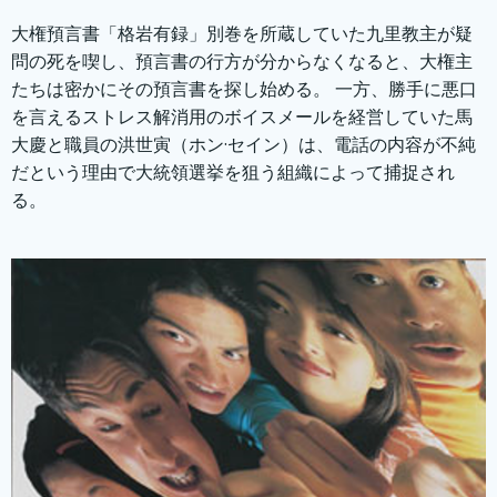
大権預言書「格岩有録」別巻を所蔵していた九里教主が疑
問の死を喫し、預言書の行方が分からなくなると、大権主
たちは密かにその預言書を探し始める。 一方、勝手に悪口
を言えるストレス解消用のボイスメールを経営していた馬
大慶と職員の洪世寅（ホン·セイン）は、電話の内容が不純
だという理由で大統領選挙を狙う組織によって捕捉され
る。