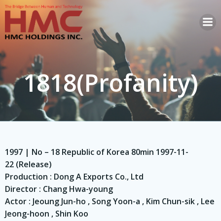
コ
ン
テ
ン
ツ
へ
1818(Profanity)
ス
キ
ッ
プ
1997 | No – 18 Republic of Korea 80min 1997-11-
22 (Release)
Production : Dong A Exports Co., Ltd
Director : Chang Hwa-young
Actor : Jeoung Jun-ho , Song Yoon-a , Kim Chun-sik , Lee
Jeong-hoon , Shin Koo