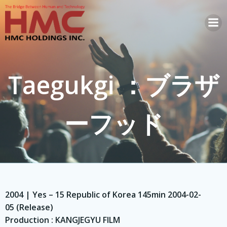
コ
ン
テ
ン
ツ
へ
Taegukgi ：ブラザ
ス
キ
ッ
ーフッド
プ
2004 | Yes – 15 Republic of Korea 145min 2004-02-
05 (Release)
Production : KANGJEGYU FILM