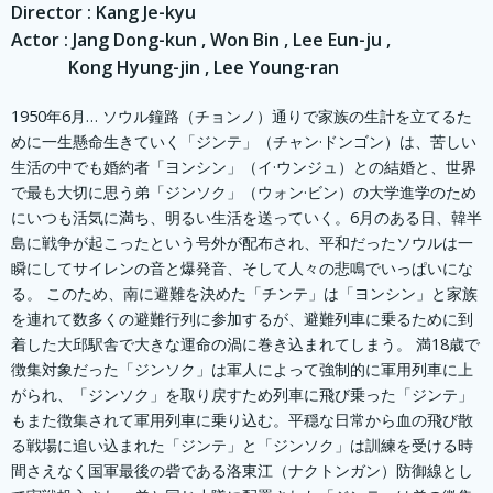
Director : Kang Je-kyu
Actor : Jang Dong-kun , Won Bin , Lee Eun-ju ,
Kong Hyung-jin , Lee Young-ran
1950年6月… ソウル鐘路（チョンノ）通りで家族の生計を立てるた
めに一生懸命生きていく「ジンテ」（チャン·ドンゴン）は、苦しい
生活の中でも婚約者「ヨンシン」（イ·ウンジュ）との結婚と、世界
で最も大切に思う弟「ジンソク」（ウォン·ビン）の大学進学のため
にいつも活気に満ち、明るい生活を送っていく。 6月のある日、韓半
島に戦争が起こったという号外が配布され、平和だったソウルは一
瞬にしてサイレンの音と爆発音、そして人々の悲鳴でいっぱいにな
る。 このため、南に避難を決めた「チンテ」は「ヨンシン」と家族
を連れて数多くの避難行列に参加するが、避難列車に乗るために到
着した大邱駅舎で大きな運命の渦に巻き込まれてしまう。 満18歳で
徴集対象だった「ジンソク」は軍人によって強制的に軍用列車に上
がられ、「ジンソク」を取り戻すため列車に飛び乗った「ジンテ」
もまた徴集されて軍用列車に乗り込む。 平穏な日常から血の飛び散
る戦場に追い込まれた「ジンテ」と「ジンソク」は訓練を受ける時
間さえなく国軍最後の砦である洛東江（ナクトンガン）防御線とし