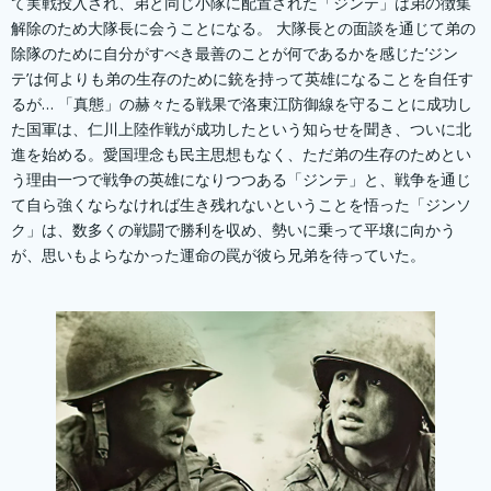
て実戦投入され、弟と同じ小隊に配置された「ジンテ」は弟の徴集
解除のため大隊長に会うことになる。 大隊長との面談を通じて弟の
除隊のために自分がすべき最善のことが何であるかを感じた’ジン
テ’は何よりも弟の生存のために銃を持って英雄になることを自任す
るが… 「真態」の赫々たる戦果で洛東江防御線を守ることに成功し
た国軍は、仁川上陸作戦が成功したという知らせを聞き、ついに北
進を始める。 愛国理念も民主思想もなく、ただ弟の生存のためとい
う理由一つで戦争の英雄になりつつある「ジンテ」と、戦争を通じ
て自ら強くならなければ生き残れないということを悟った「ジンソ
ク」は、数多くの戦闘で勝利を収め、勢いに乗って平壌に向かう
が、思いもよらなかった運命の罠が彼ら兄弟を待っていた。