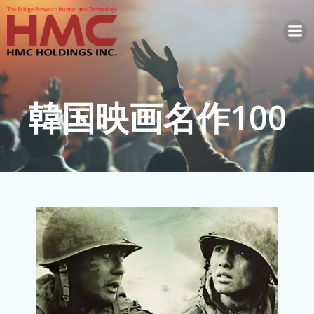
コ
ン
テ
ン
ツ
へ
韓国映画名作100
ス
キ
ッ
プ